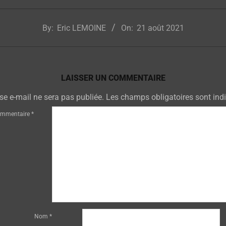
By:
Eric LEMOINE
On:
21 août 2021
LAISSER UN COMMENTAIRE
se e-mail ne sera pas publiée.
Les champs obligatoires sont ind
mmentaire
*
Nom
*