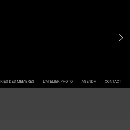
RIES DES MEMBRES
L’ATELIER PHOTO
AGENDA
CONTACT
Se
Na
Me