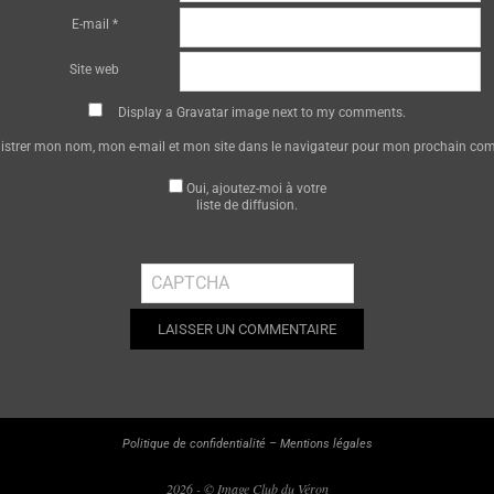
E-mail
*
Site web
Display a
Gravatar
image next to my comments.
istrer mon nom, mon e-mail et mon site dans le navigateur pour mon prochain co
Oui, ajoutez-moi à votre
liste de diffusion.
Politique de confidentialité
–
Mentions légales
2026 - © Image Club du Véron