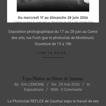
Exposition photographique du 17 au 28 juin au Carroi
des arts, rue Foch (par le photoclub de Montlouis).
Ouverture de 15 à 18h
LIRE LA SUITE…
Expo Photos au Dôme de Saumur
2026-
By:
Eric LEMOINE
On:
29 mai 2026
In:
Expositions
With:
0 Comments
05-
29
Le Photoclub REFLEX de Saumur expo le travail de ses