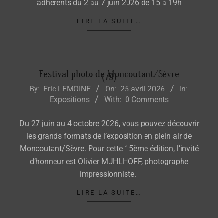
adhérents du 2 au 7 juin 2026 de 15 à 19h
LIRE LA SUITE…
Festival photo de Moncoutant/Sèvre
(79)
2026-
By:
Eric LEMOINE
On:
25 avril 2026
In:
Expositions
With:
0 Comments
04-
25
Du 27 juin au 4 octobre 2026, vous pouvez découvrir
les grands formats de l’exposition en plein air de
Moncoutant/Sèvre. Pour cette 15ème édition, l’invité
d’honneur est Olivier MUHLHOFF, photographe
impressionniste.
LIRE LA SUITE…