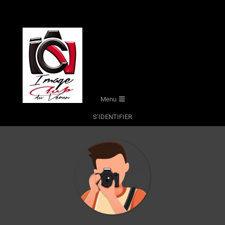
Skip
to
content
Secondary
Menu
Navigation
S’IDENTIFIER
Menu