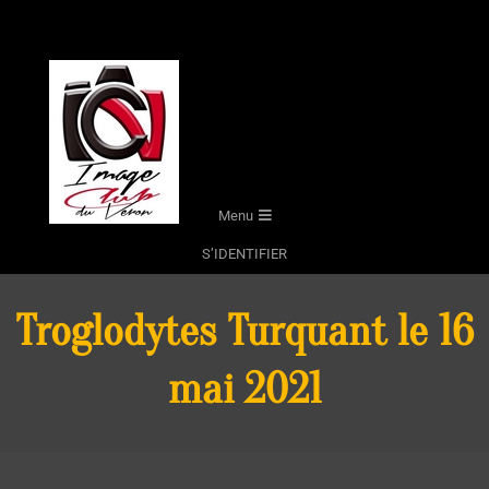
Skip
to
content
Secondary
Menu
Navigation
S’IDENTIFIER
Menu
Troglodytes Turquant le 16
mai 2021