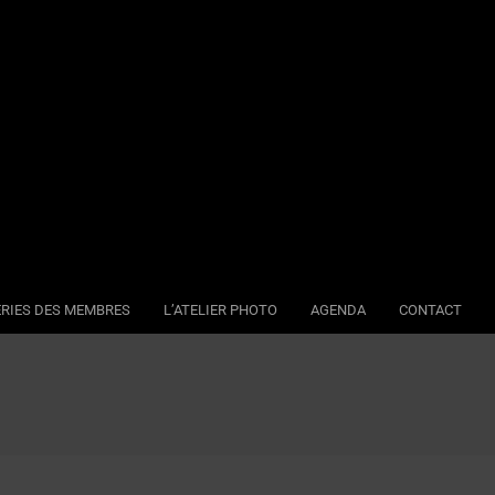
RIES DES MEMBRES
L’ATELIER PHOTO
AGENDA
CONTACT
Se
Na
Me