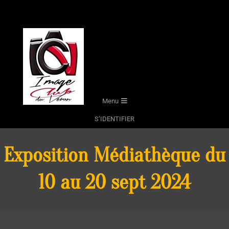
Skip
to
content
Secondary
Menu
Navigation
S’IDENTIFIER
Menu
Exposition Médiathèque du
10 au 20 sept 2024