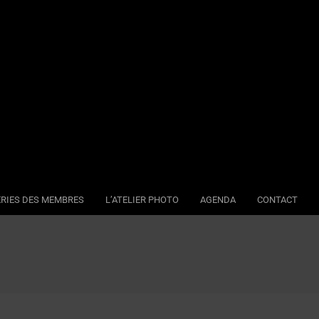
RIES DES MEMBRES
L’ATELIER PHOTO
AGENDA
CONTACT
Se
Na
Me