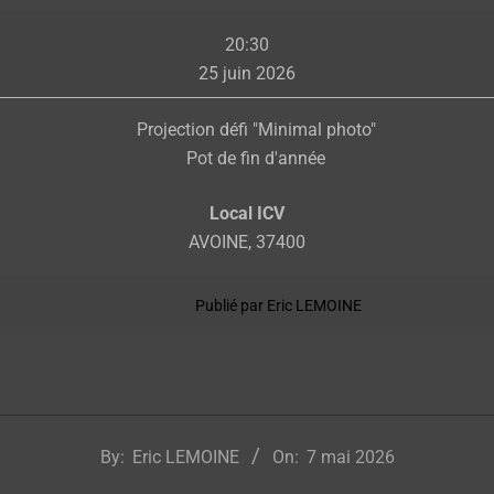
Réunion
20:30
de
25 juin 2026
groupe
Projection défi "Minimal photo"
Pot de fin d'année
Local ICV
AVOINE
,
37400
Publié par
Eric LEMOINE
By:
Eric LEMOINE
On:
7 mai 2026