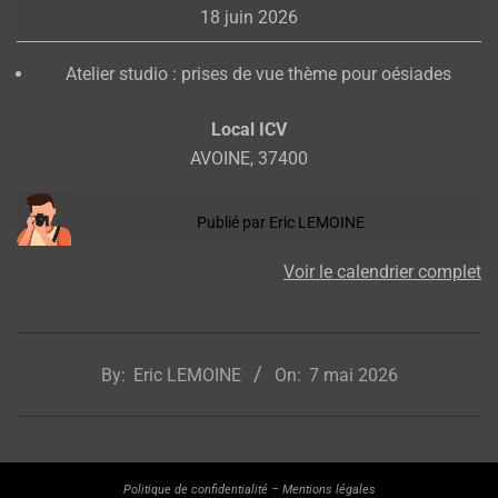
18 juin 2026
groupe
Atelier studio : prises de vue thème pour oésiades
Local ICV
AVOINE
,
37400
Publié par
Eric LEMOINE
Voir le calendrier complet
2026-
05-
By:
Eric LEMOINE
On:
7 mai 2026
07
Politique de confidentialité
–
Mentions légales