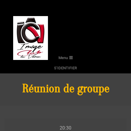
Skip
to
content
Secondary
Menu
Navigation
S’IDENTIFIER
Menu
Réunion de groupe
Réunion
20:30
de