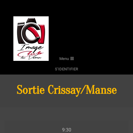
Skip
to
content
Secondary
Menu
Navigation
S’IDENTIFIER
Menu
Sortie Crissay/Manse
Sortie
9:30
Crissay/Manse