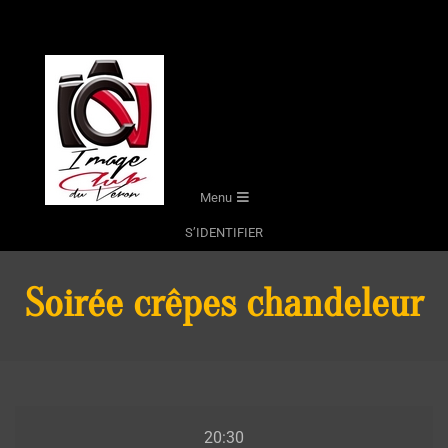
Skip
to
content
Secondary
Menu
Navigation
S’IDENTIFIER
Menu
Soirée crêpes chandeleur
Soirée
20:30
crêpes