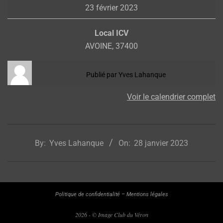
23 février 2023
chandeleur
Local ICV
AVOINE
,
37400
Publié par
Yves Lahanque
Voir le calendrier complet
2023-
01-
By:
Yves Lahanque
On:
28 janvier 2023
28
Politique de confidentialité
–
Mentions légales
2026 - © Image Club du Véron