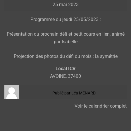
25 mai 2023
jeudi
Programme du jeudi 25/05/2023 :
Présentation du prochain défi et petit cours en lien, animé
par Isabelle
Projection des photos du défi du mois : la symétrie
Local ICV
AVOINE
,
37400
Publié par
Léa MENARD
Voir le calendrier complet
2023-