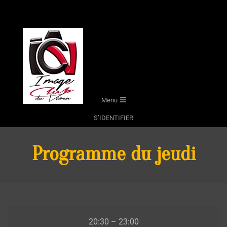
Skip
to
content
Secondary
Menu
Navigation
S’IDENTIFIER
Menu
Programme du jeudi
Programme
20:30
–
23:00
du