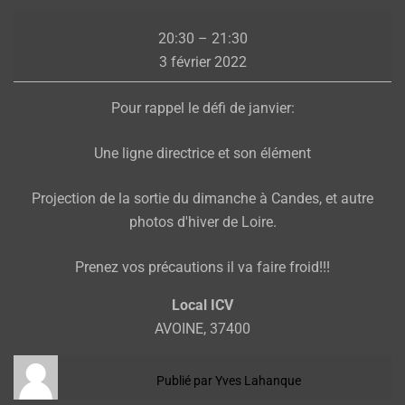
Défi
20:30
–
21:30
du
3 février 2022
mois
et
Pour rappel le défi de janvier:
projection
Candes
Une ligne directrice et son élément
Projection de la sortie du dimanche à Candes, et autre
photos d'hiver de Loire.
Prenez vos précautions il va faire froid!!!
Local ICV
AVOINE
,
37400
Publié par
Yves Lahanque