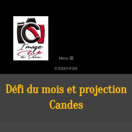
Skip
to
content
Secondary
Menu
Navigation
S’IDENTIFIER
Menu
Défi du mois et projection
Candes