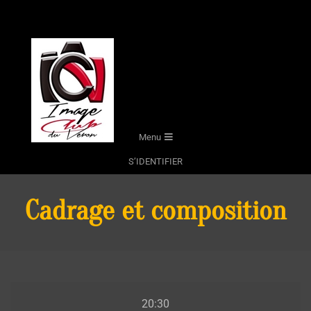
Skip
to
content
Secondary
Menu
Navigation
S’IDENTIFIER
Menu
Cadrage et composition
Cadrage
20:30
et