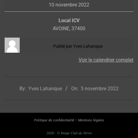
10 novembre 2022
composition
Local ICV
AVOINE
,
37400
Publié par
Yves Lahanque
Voir le calendrier complet
2022-
11-
By:
Yves Lahanque
On:
5 novembre 2022
05
Politique de confidentialité
–
Mentions légales
2026 - © Image Club du Véron