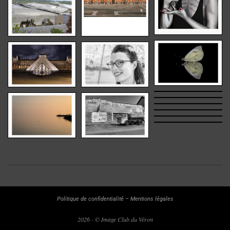
2025-
03-
15
Politique de confidentialité
–
Mentions légales
2026 - © Image Club du Véron