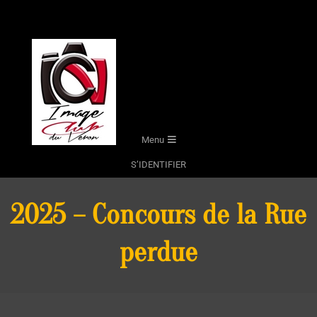
Skip
to
content
Secondary
Menu
Navigation
S’IDENTIFIER
Menu
2025 – Concours de la Rue
perdue