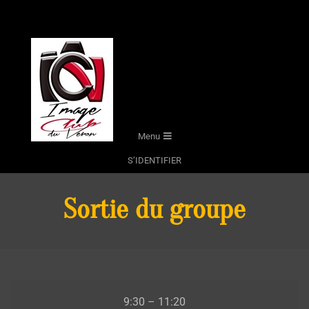
Skip
to
content
Secondary
Menu
Navigation
S’IDENTIFIER
Menu
Sortie du groupe
Sortie
9:30
–
11:20
du