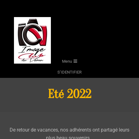
Skip
to
content
Secondary
Menu
Navigation
S’IDENTIFIER
Menu
Eté 2022
De retour de vacances, nos adhérents ont partagé leurs
plus beau souvenirs…