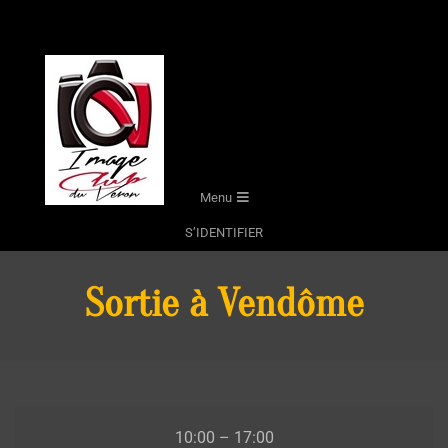
Skip
to
content
Secondary
Menu
Navigation
S’IDENTIFIER
Menu
Sortie à Vendôme
Sortie
10:00
–
17:00
à