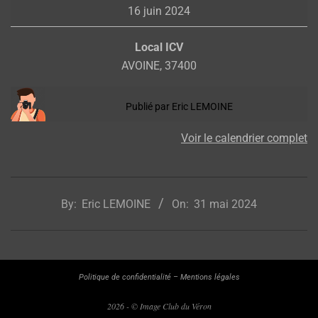
16 juin 2024
Vendôme
Local ICV
AVOINE
,
37400
Publié par
Eric LEMOINE
Voir le calendrier complet
2024-
05-
By:
Eric LEMOINE
On:
31 mai 2024
31
Politique de confidentialité
–
Mentions légales
2026 - © Image Club du Véron