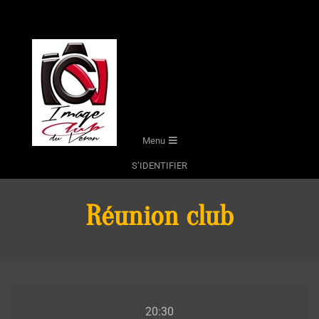
Skip
to
content
Secondary
Menu
Navigation
S’IDENTIFIER
Menu
Réunion club
Réunion
20:30
club