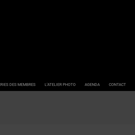
RIES DES MEMBRES
L’ATELIER PHOTO
AGENDA
CONTACT
Se
Na
Me