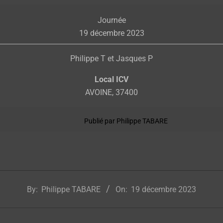
28/12
Journée
15h
19 décembre 2023
portraits
ID
Philippe T et Jasques P
Local ICV
AVOINE
,
37400
Publié par
Philippe TABARE
By:
Philippe TABARE
On:
19 décembre 2023