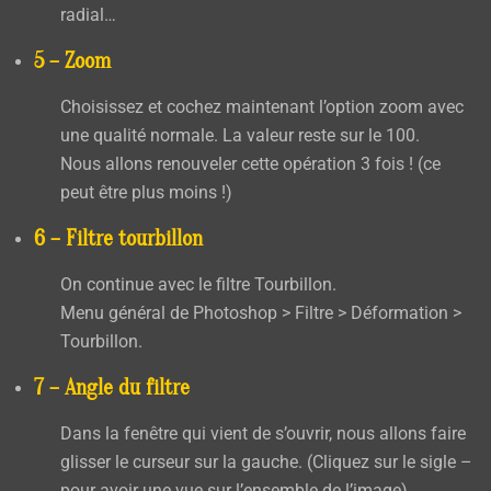
radial
…
5 – Zoom
Choisissez et cochez maintenant l’option
zoom
avec
une qualité
normale
. La valeur reste sur le
100
.
Nous allons renouveler cette opération 3 fois ! (ce
peut être plus moins !)
6 – Filtre tourbillon
On continue avec le filtre
Tourbillon
.
Menu général de Photoshop
> Filtre > Déformation >
Tourbillon
.
7 – Angle du filtre
Dans la fenêtre qui vient de s’ouvrir, nous allons faire
glisser le curseur sur la gauche. (
Cliquez sur le sigle –
pour avoir une vue sur l’ensemble de l’image
).