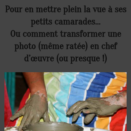
Pour en mettre plein la vue à ses
petits camarades…
Ou comment transformer une
photo (même ratée) en chef
d’œuvre (ou presque !)