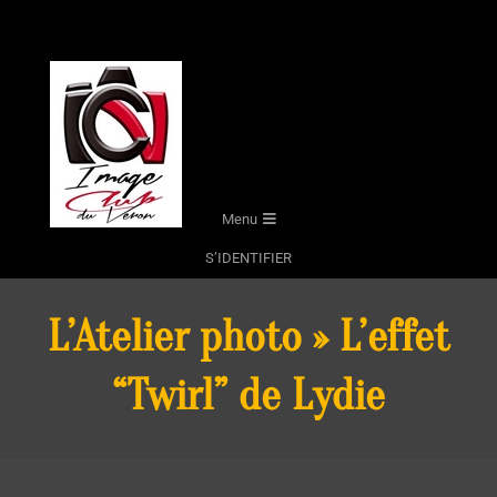
Skip
to
content
Secondary
Menu
Navigation
S’IDENTIFIER
Menu
L’Atelier photo »
L’effet
“Twirl” de Lydie