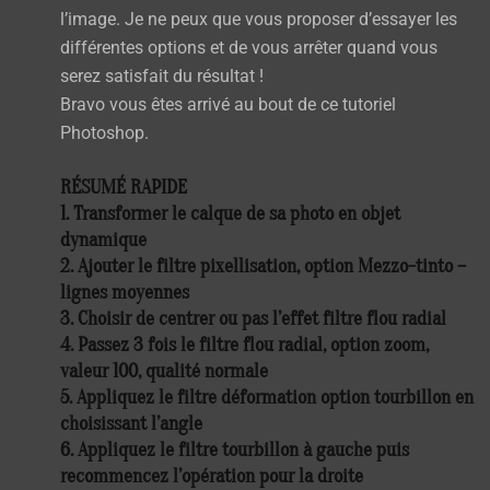
l’image. Je ne peux que vous proposer d’essayer les
différentes options et de vous arrêter quand vous
serez satisfait du résultat !
Bravo vous êtes arrivé au bout de ce tutoriel
Photoshop.
RÉSUMÉ RAPIDE
1. Transformer le calque de sa photo en
objet
dynamique
2. Ajouter le filtre
pixellisation
, option
Mezzo-tinto
–
lignes moyennes
3. Choisir de centrer ou pas l’effet
filtre flou radial
4. Passez 3 fois le filtre
flou radial
, option
zoom
,
valeur
100
, qualité
normale
5. Appliquez le filtre
déformation
option
tourbillon
en
choisissant l’angle
6. Appliquez le filtre
tourbillon
à gauche puis
recommencez l’opération pour la droite