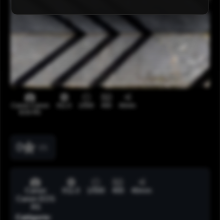
Canon Canon
f/11.0
1/500
400
40mm
EOS R5
0
(0)
Canon
f/11.0
1/500
400
40mm
Canon EOS
R5
Catégorie: