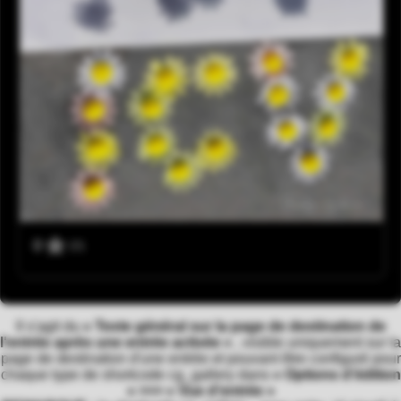
0
(0)
Il s'agit du
« Texte général sur la page de destination de
l'entrée après une entrée activée »
, visible uniquement sur la
page de destination d'une entrée et pouvant être configuré pour
chaque type de shortcode cg_gallery dans
« Options d'édition
» >>> « Vue d'entrée »