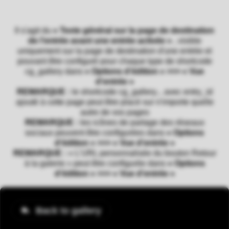
Il s'agit du
« Texte général sur la page de destination
de l'entrée avant une entrée activée »
, visible
uniquement sur la page de destination d'une entrée et
pouvant être configuré pour chaque type de shortcode
cg_gallery dans
« Options d'édition » >>> « Vue
d'entrée »
REMARQUE :
le shortcode cg_gallery... avec entry_id
ajouté à cette page peut être placé sur n'importe quelle
autre de vos pages
REMARQUE :
les icônes de partage des réseaux
sociaux peuvent être configurées dans
« Options
d'édition » >>> « Vue d'entrée »
REMARQUE :
« L'URL personnalisée du bouton Retour
à la galerie » peut être configurée dans
« Options
d'édition » >>> « Vue d'entrée »
Back to gallery